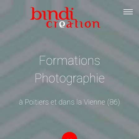
Accueil
Les formations
Catalogue PDF
Logiciels Libres
Formations
Infos pratiques
Contact
Photographie
à Poitiers et dans la Vienne (86)