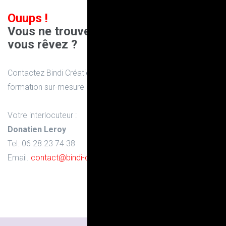
Ouups !
Vous ne trouvez pas la formation dont
vous rêvez ?
Contactez Bindi Création pour en discuter et concevoir la
formation sur-mesure que vous souhaitez :
Votre interlocuteur :
Donatien Leroy
Tel. 06 28 23 74 38
Email.
contact@bindi-creation.com