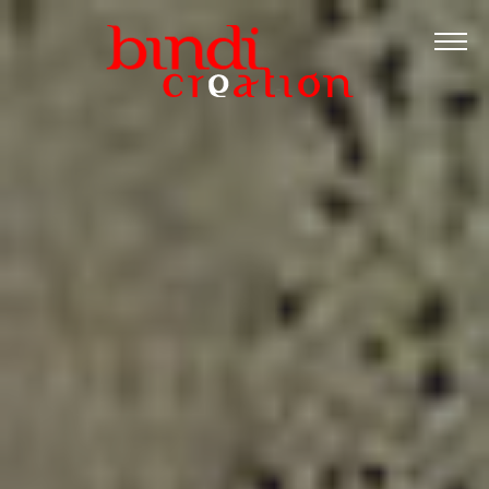
Accueil
Les formations
Catalogue PDF
Logiciels Libres
Infos pratiques
Contact