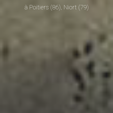
à Poitiers (86), Niort (79)