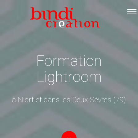
Accueil
Les formations
Catalogue PDF
Logiciels Libres
Formation
Infos pratiques
Lightroom
Contact
à Niort et dans les Deux-Sèvres (79)