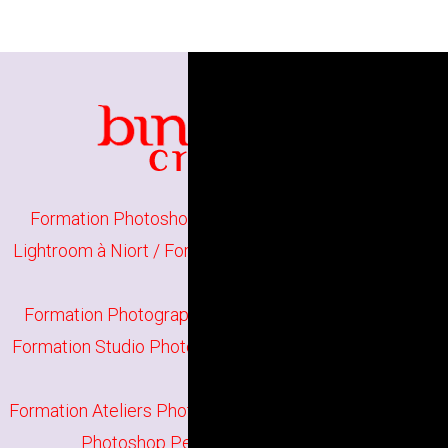
Formation Photoshop Initiation à Niort
/
Formation
Lightroom à Niort
/
Formation Photographie Initiation à
Niort
Formation Photographie Perfectionnement à Niort
/
Formation Studio Photo à Niort
/
Formation Darktable à
Niort
Formation Ateliers Photographiques à Niort
/
Formation
Photoshop Perfectionnement à Niort