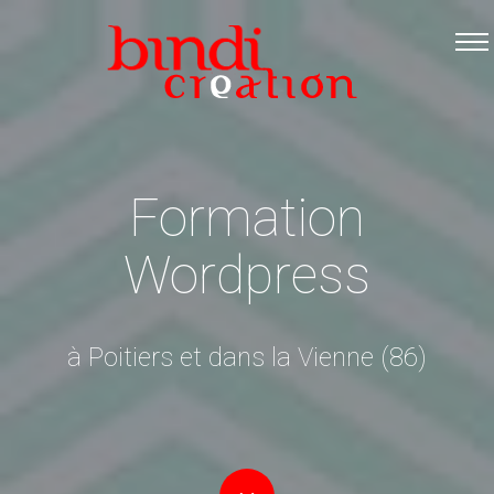
Accueil
Les formations
Catalogue PDF
Logiciels Libres
Formation
Infos pratiques
Wordpress
Contact
à Poitiers et dans la Vienne (86)