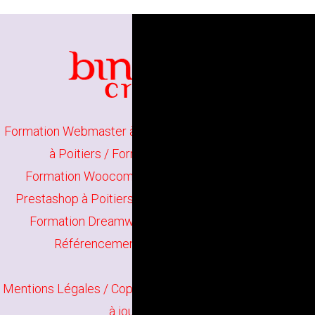
Formation Webmaster à Poitiers
/
Formation Wordpress
à Poitiers
/
Formation Joomla à Poitiers
Formation Woocommerce à Poitiers
/
Formation
Prestashop à Poitiers
/
Formation HTML5 à Poitiers
Formation Dreamweaver à Poitiers
/
Formation
Référencement de site web à Poitiers
Mentions Légales
/ Copyright
Bindi Création
Contenu mis
à jour en juin 2026