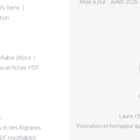
Mise à jour : Juillet 2026
 (liens...)
tion
iable (Word...)
ns un fichier PDF
Laure, C
)
"Formation et formateur au
 et des filigranes
DF modifiables