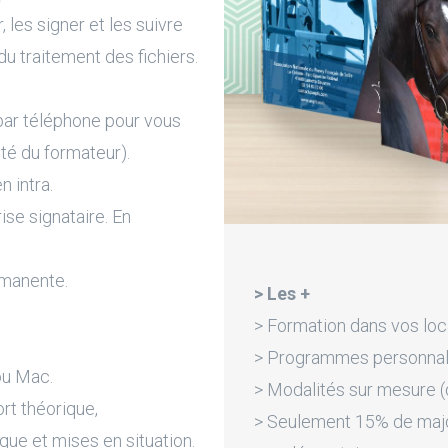
 les signer et les suivre
du traitement des fichiers.
par téléphone pour vous
ité du formateur).
n intra.
rise signataire. En
rmanente.
> Les +
> Formation dans vos loc
> Programmes personnali
ou Mac.
> Modalités sur mesure (d
rt théorique,
> Seulement 15% de majora
que et mises en situation.