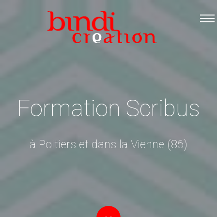
Accueil
Les formations
Catalogue PDF
Logiciels Libres
Infos pratiques
Formation Scribus
Contact
à Poitiers et dans la Vienne (86)