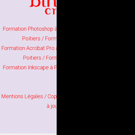
Formation Photoshop à Poitiers
/
Formation Illustrator à
Poitiers
/
Formation Indesign à Poitiers
Formation Acrobat Pro à Poitiers
/
Formation The Gimp à
Poitiers
/
Formation Scribus à Poitiers
Formation Inkscape à Poitiers
/
Formation Infographie à
Poitiers
Mentions Légales
/ Copyright
Bindi Création
Contenu mis
à jour en juin 2026